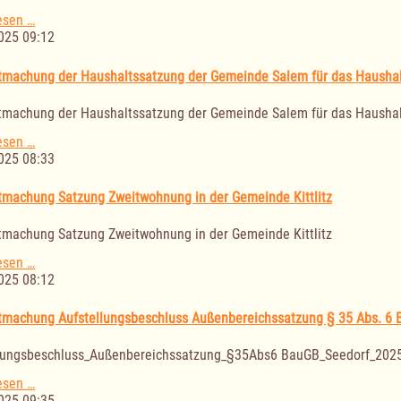
Benutzung
der
Bekanntmachung
esen …
Gemeinschaftsräume
Haushaltssatzung
025 09:12
ab
der
01.01.2026
Gemeinde
machung der Haushaltssatzung der Gemeinde Salem für das Haushal
Kittlitz
für
machung der Haushaltssatzung der Gemeinde Salem für das Haushal
das
Haushaltsjahr
Bekanntmachung
esen …
2026
der
025 08:33
Haushaltssatzung
der
machung Satzung Zweitwohnung in der Gemeinde Kittlitz
Gemeinde
Salem
machung Satzung Zweitwohnung in der Gemeinde Kittlitz
für
das
Bekanntmachung
esen …
Haushaltsjahr
Satzung
025 08:12
2026
Zweitwohnung
in
machung Aufstellungsbeschluss Außenbereichssatzung § 35 Abs. 6 
der
Gemeinde
lungsbeschluss_Außenbereichssatzung_§35Abs6 BauGB_Seedorf_202
Kittlitz
Bekanntmachung
esen …
Aufstellungsbeschluss
025 09:35