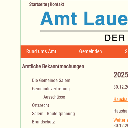
Startseite
Kontakt
|
Navigation
Rund ums Amt
Gemeinden
S
überspringen
Amtliche Bekanntmachungen
202
Navigation
Die Gemeinde Salem
überspringen
30.12.2
Gemeindevertretung
Ausschüsse
Haushal
Ortsrecht
Haushal
Salem - Bauleitplanung
Weiterl
Brandschutz
30.12.2