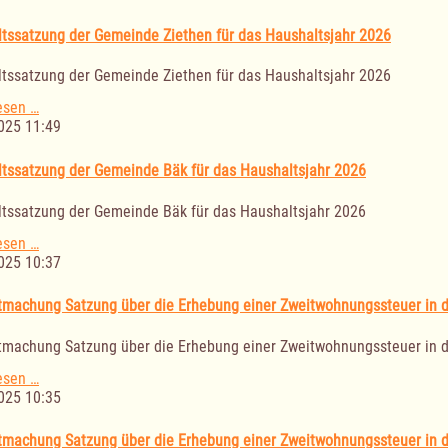
Gemeinde
Hollenbek
tssatzung der Gemeinde Ziethen für das Haushaltsjahr 2026
für
das
tssatzung der Gemeinde Ziethen für das Haushaltsjahr 2026
Haushaltsjahr
2026
Haushaltssatzung
esen …
der
025 11:49
Gemeinde
Ziethen
tssatzung der Gemeinde Bäk für das Haushaltsjahr 2026
für
das
tssatzung der Gemeinde Bäk für das Haushaltsjahr 2026
Haushaltsjahr
2026
Haushaltssatzung
esen …
der
025 10:37
Gemeinde
Bäk
machung Satzung über die Erhebung einer Zweitwohnungssteuer in 
für
das
machung Satzung über die Erhebung einer Zweitwohnungssteuer in 
Haushaltsjahr
2026
Bekanntmachung
esen …
Satzung
025 10:35
über
die
machung Satzung über die Erhebung einer Zweitwohnungssteuer in 