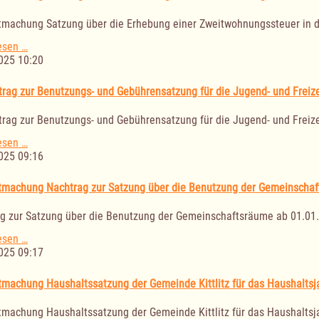
Erhebung
einer
machung Satzung über die Erhebung einer Zweitwohnungssteuer in 
Zweitwohnungssteuer
in
Bekanntmachung
esen …
der
Satzung
025 10:20
Gemeinde
über
Mustin
die
trag zur Benutzungs- und Gebührensatzung für die Jugend- und Freize
Erhebung
einer
trag zur Benutzungs- und Gebührensatzung für die Jugend- und Freize
Zweitwohnungssteuer
in
4.
esen …
der
Nachtrag
025 09:16
Gemeinde
zur
Buchholz
Benutzungs-
machung Nachtrag zur Satzung über die Benutzung der Gemeinschaf
und
Gebührensatzung
g zur Satzung über die Benutzung der Gemeinschaftsräume ab 01.01
für
die
Bekanntmachung
esen …
Jugend-
Nachtrag
025 09:17
und
zur
Freizeitstätte
Satzung
machung Haushaltssatzung der Gemeinde Kittlitz für das Haushaltsj
über
die
machung Haushaltssatzung der Gemeinde Kittlitz für das Haushaltsj