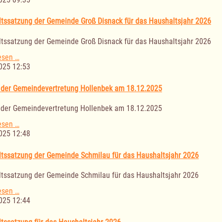
Außenbereichssatzung
§
tssatzung der Gemeinde Groß Disnack für das Haushaltsjahr 2026
35
Abs.
tssatzung der Gemeinde Groß Disnack für das Haushaltsjahr 2026
6
BauGB
Haushaltssatzung
esen …
(15.12.2025)
der
025 12:53
Gemeinde
Groß
 der Gemeindevertretung Hollenbek am 18.12.2025
Disnack
für
 der Gemeindevertretung Hollenbek am 18.12.2025
das
Haushaltsjahr
Sitzung
esen …
2026
der
025 12:48
Gemeindevertretung
Hollenbek
tssatzung der Gemeinde Schmilau für das Haushaltsjahr 2026
am
18.12.2025
tssatzung der Gemeinde Schmilau für das Haushaltsjahr 2026
Haushaltssatzung
esen …
der
025 12:44
Gemeinde
Schmilau