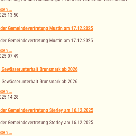
Haushaltsjahr
2026
Haushaltssatzung
esen …
der
025 13:50
Gemeinde
Giesensdorf
 der Gemeindevertretung Mustin am 17.12.2025
für
das
 der Gemeindevertretung Mustin am 17.12.2025
Haushaltsjahr
2026
Sitzung
esen …
der
025 07:49
Gemeindevertretung
Mustin
 Gewässerunterhalt Brunsmark ab 2026
am
17.12.2025
 Gewässerunterhalt Brunsmark ab 2026
Satzung
esen …
Gewässerunterhalt
025 14:28
Brunsmark
ab
 der Gemeindevertretung Sterley am 16.12.2025
2026
 der Gemeindevertretung Sterley am 16.12.2025
Sitzung
esen …