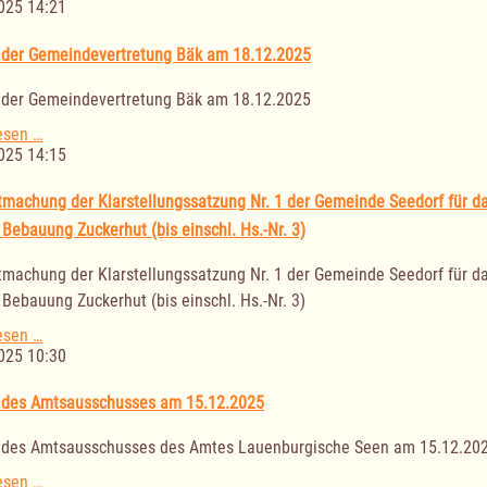
der
025 14:21
Gemeindevertretung
Sterley
 der Gemeindevertretung Bäk am 18.12.2025
am
16.12.2025
 der Gemeindevertretung Bäk am 18.12.2025
Sitzung
esen …
der
025 14:15
Gemeindevertretung
Bäk
machung der Klarstellungssatzung Nr. 1 der Gemeinde Seedorf für das
am
 Bebauung Zuckerhut (bis einschl. Hs.-Nr. 3)
18.12.2025
machung der Klarstellungssatzung Nr. 1 der Gemeinde Seedorf für das
 Bebauung Zuckerhut (bis einschl. Hs.-Nr. 3)
Bekanntmachung
esen …
der
025 10:30
Klarstellungssatzung
Nr.
 des Amtsausschusses am 15.12.2025
1
der
 des Amtsausschusses des Amtes Lauenburgische Seen am 15.12.20
Gemeinde
Seedorf
Sitzung
esen …