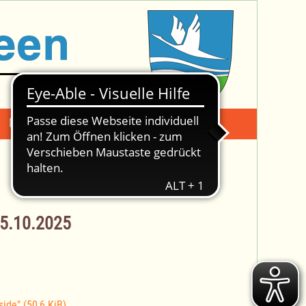
Mängelmeldung
Suche -
15.10.2025
side"
(50,6 KiB)