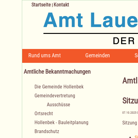
Startseite
Kontakt
|
Navigation
Rund ums Amt
Gemeinden
S
überspringen
Amtliche Bekanntmachungen
Amtl
Navigation
Die Gemeinde Hollenbek
überspringen
Gemeindevertretung
Sitz
Ausschüsse
Ortsrecht
07.10.2025 
Hollenbek - Bauleitplanung
Sitzung
Brandschutz
S