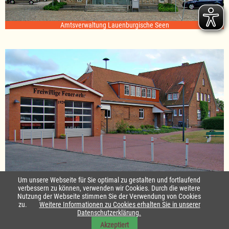
Amtsverwaltung Lauenburgische Seen
Standort Sterley
Um unsere Webseite für Sie optimal zu gestalten und fortlaufend
verbessern zu können, verwenden wir Cookies. Durch die weitere
Nutzung der Webseite stimmen Sie der Verwendung von Cookies
Startseite
|
Kontakt
zu.
Weitere Informationen zu Cookies erhalten Sie in unserer
Datenschutzerklärung.
Impressum & Datenschutz
|
Barrierefreiheit
|
Daten-Schutz in Leichte
Akzeptiert
Sprache
|
Sitemap
|
Sitemap in Leichte Sprache