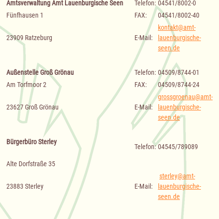
Amtsverwaltung Amt Lauenburgische Seen
Telefon:
04541/8002-0
Fünfhausen 1
FAX:
04541/8002-40
kontakt@amt-
23909 Ratzeburg
E-Mail:
lauenburgische-
seen.de
Außenstelle Groß Grönau
Telefon:
04509/8744-01
Am Torfmoor 2
FAX:
04509/8744-24
grossgroenau@amt-
23627 Groß Grönau
E-Mail:
lauenburgische-
seen.de
Bürgerbüro Sterley
Telefon:
04545/789089
Alte Dorfstraße 35
sterley@amt-
23883 Sterley
E-Mail:
lauenburgische-
seen.de