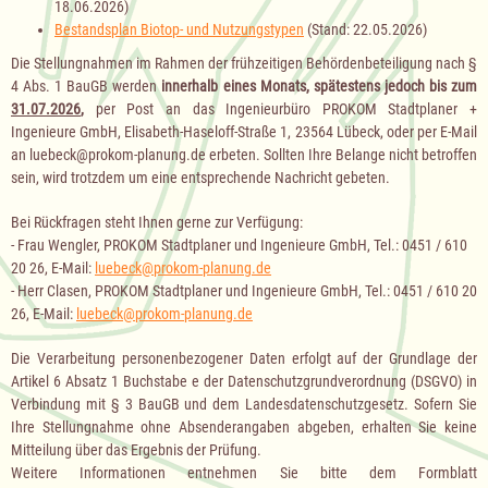
18.06.2026)
Bestandsplan Biotop- und Nutzungstypen
(Stand: 22.05.2026)
Die Stellungnahmen im Rahmen der frühzeitigen Behördenbeteiligung nach §
4 Abs. 1 BauGB werden
innerhalb eines Monats, spätestens jedoch bis zum
31.07.2026
,
per Post an das Ingenieurbüro PROKOM Stadtplaner +
Ingenieure GmbH, Elisabeth-Haseloff-Straße 1, 23564 Lübeck, oder per E-Mail
an luebeck@prokom-planung.de erbeten. Sollten Ihre Belange nicht betroffen
sein, wird trotzdem um eine entsprechende Nachricht gebeten.
Bei Rückfragen steht Ihnen gerne zur Verfügung:
- Frau Wengler, PROKOM Stadtplaner und Ingenieure GmbH, Tel.: 0451 / 610
20 26, E-Mail:
luebeck@prokom-planung.de
- Herr Clasen, PROKOM Stadtplaner und Ingenieure GmbH, Tel.: 0451 / 610 20
26, E-Mail:
luebeck@prokom-planung.de
Die Verarbeitung personenbezogener Daten erfolgt auf der Grundlage der
Artikel 6 Absatz 1 Buchstabe e der Datenschutzgrundverordnung (DSGVO) in
Verbindung mit § 3 BauGB und dem Landesdatenschutzgesetz. Sofern Sie
Ihre Stellungnahme ohne Absenderangaben abgeben, erhalten Sie keine
Mitteilung über das Ergebnis der Prüfung.
Weitere Informationen entnehmen Sie bitte dem Formblatt