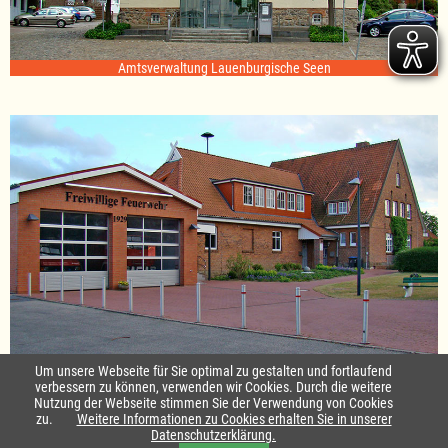
Amtsverwaltung Lauenburgische Seen
Standort Sterley
Um unsere Webseite für Sie optimal zu gestalten und fortlaufend
verbessern zu können, verwenden wir Cookies. Durch die weitere
Nutzung der Webseite stimmen Sie der Verwendung von Cookies
Startseite
|
Kontakt
zu.
Weitere Informationen zu Cookies erhalten Sie in unserer
Datenschutzerklärung.
Impressum & Datenschutz
|
Barrierefreiheit
|
Daten-Schutz in Leichte