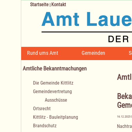
Startseite
Kontakt
|
Navigation
Rund ums Amt
Gemeinden
S
überspringen
Amtliche Bekanntmachungen
Amtl
Navigation
Die Gemeinde Kittlitz
überspringen
Gemeindevertretung
Beka
Ausschüsse
Geme
Ortsrecht
Kittlitz - Bauleitplanung
16.12.2025 
Brandschutz
Nachtra