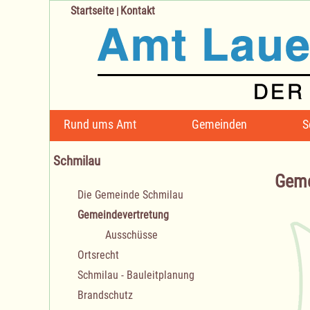
Startseite
Kontakt
|
Navigation
Rund ums Amt
Gemeinden
S
überspringen
Schmilau
Geme
Navigation
Die Gemeinde Schmilau
überspringen
Gemeindevertretung
Ausschüsse
Ortsrecht
Schmilau - Bauleitplanung
Brandschutz