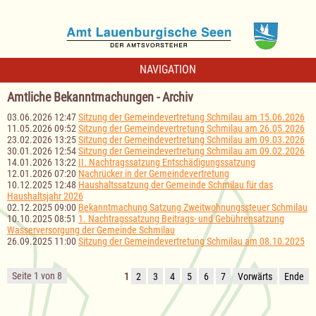
NAVIGATION
Amtliche Bekanntmachungen - Archiv
03.06.2026 12:47
Sitzung der Gemeindevertretung Schmilau am 15.06.2026
11.05.2026 09:52
Sitzung der Gemeindevertretung Schmilau am 26.05.2026
23.02.2026 13:25
Sitzung der Gemeindevertretung Schmilau am 09.03.2026
30.01.2026 12:54
Sitzung der Gemeindevertretung Schmilau am 09.02.2026
14.01.2026 13:22
II. Nachtragssatzung Entschädigungssatzung
12.01.2026 07:20
Nachrücker in der Gemeindevertretung
10.12.2025 12:48
Haushaltssatzung der Gemeinde Schmilau für das
Haushaltsjahr 2026
02.12.2025 09:00
Bekanntmachung Satzung Zweitwohnungssteuer Schmilau
10.10.2025 08:51
1. Nachtragssatzung Beitrags- und Gebührensatzung
Wasserversorgung der Gemeinde Schmilau
26.09.2025 11:00
Sitzung der Gemeindevertretung Schmilau am 08.10.2025
Seite 1 von 8
1
2
3
4
5
6
7
Vorwärts
Ende