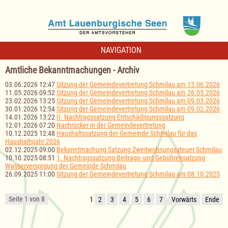
NAVIGATION
Amtliche Bekanntmachungen - Archiv
03.06.2026 12:47
Sitzung der Gemeindevertretung Schmilau am 15.06.2026
11.05.2026 09:52
Sitzung der Gemeindevertretung Schmilau am 26.05.2026
23.02.2026 13:25
Sitzung der Gemeindevertretung Schmilau am 09.03.2026
30.01.2026 12:54
Sitzung der Gemeindevertretung Schmilau am 09.02.2026
14.01.2026 13:22
II. Nachtragssatzung Entschädigungssatzung
12.01.2026 07:20
Nachrücker in der Gemeindevertretung
10.12.2025 12:48
Haushaltssatzung der Gemeinde Schmilau für das
Haushaltsjahr 2026
02.12.2025 09:00
Bekanntmachung Satzung Zweitwohnungssteuer Schmilau
10.10.2025 08:51
1. Nachtragssatzung Beitrags- und Gebührensatzung
Wasserversorgung der Gemeinde Schmilau
26.09.2025 11:00
Sitzung der Gemeindevertretung Schmilau am 08.10.2025
Seite 1 von 8
1
2
3
4
5
6
7
Vorwärts
Ende