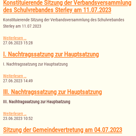
am
Konstituierende Sitzung der Verbandsversammlung
06.07.2023
des Schulvrebandes Sterley am 11.07.2023
Konstituierende Sitzung der Verbandsversammlung des Schulvrebandes
Sterley am 11.07.2023
Konstituierende
Weiterlesen …
Sitzung
27.06.2023 15:28
der
Verbandsversammlung
I. Nachtragssatzung zur Hauptsatzung
des
Schulvrebandes
I. Nachtragssatzung zur Hauptsatzung
Sterley
am
I.
Weiterlesen …
11.07.2023
Nachtragssatzung
27.06.2023 14:49
zur
Hauptsatzung
III. Nachtragssatzung zur Hauptsatzung
III. Nachtragssatzung zur Hauptsatzung
III.
Weiterlesen …
Nachtragssatzung
23.06.2023 10:52
zur
Hauptsatzung
Sitzung der Gemeindevertretung am 04.07.2023