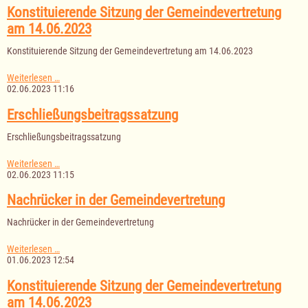
Gemeindevertretung
Konstituierende Sitzung der Gemeindevertretung
am
am 14.06.2023
15.06.2023
Konstituierende Sitzung der Gemeindevertretung am 14.06.2023
Konstituierende
Weiterlesen …
Sitzung
02.06.2023 11:16
der
Gemeindevertretung
Erschließungsbeitragssatzung
am
14.06.2023
Erschließungsbeitragssatzung
Erschließungsbeitragssatzung
Weiterlesen …
02.06.2023 11:15
Nachrücker in der Gemeindevertretung
Nachrücker in der Gemeindevertretung
Nachrücker
Weiterlesen …
in
01.06.2023 12:54
der
Gemeindevertretung
Konstituierende Sitzung der Gemeindevertretung
am 14.06.2023