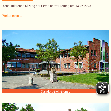
Konstituierende Sitzung der Gemeindevertretung am 14.06.2023
Konstituierende
Weiterlesen …
Sitzung
der
Gemeindevertretung
am
14.06.2023
Standort Groß Grönau