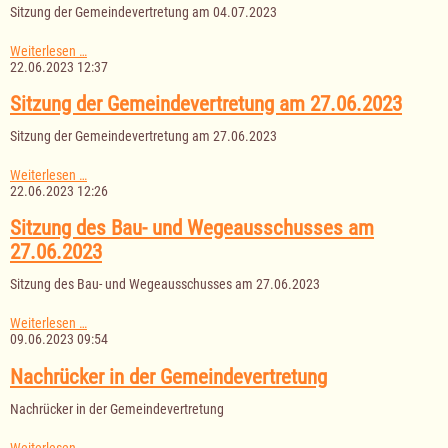
Sitzung der Gemeindevertretung am 04.07.2023
Sitzung
Weiterlesen …
der
22.06.2023 12:37
Gemeindevertretung
am
Sitzung der Gemeindevertretung am 27.06.2023
04.07.2023
Sitzung der Gemeindevertretung am 27.06.2023
Sitzung
Weiterlesen …
der
22.06.2023 12:26
Gemeindevertretung
am
Sitzung des Bau- und Wegeausschusses am
27.06.2023
27.06.2023
Sitzung des Bau- und Wegeausschusses am 27.06.2023
Sitzung
Weiterlesen …
des
09.06.2023 09:54
Bau-
und
Nachrücker in der Gemeindevertretung
Wegeausschusses
am
Nachrücker in der Gemeindevertretung
27.06.2023
Nachrücker
Weiterlesen …