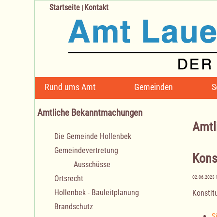
Startseite
Kontakt
|
Navigation
Rund ums Amt
Gemeinden
S
überspringen
Amtliche Bekanntmachungen
Amtl
Navigation
Die Gemeinde Hollenbek
überspringen
Gemeindevertretung
Kons
Ausschüsse
Ortsrecht
02.06.2023 
Hollenbek - Bauleitplanung
Konstit
Brandschutz
S