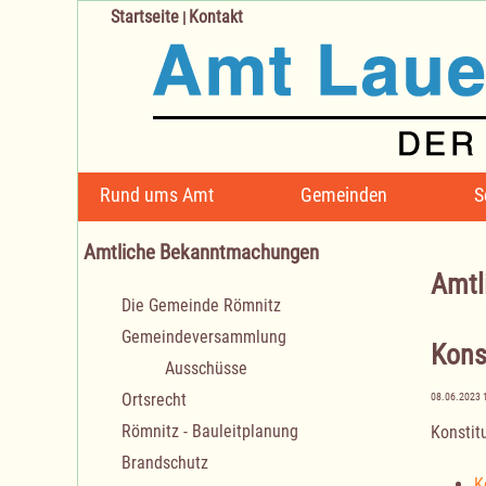
Startseite
Kontakt
|
Navigation
Rund ums Amt
Gemeinden
S
überspringen
Amtliche Bekanntmachungen
Amtl
Navigation
Die Gemeinde Römnitz
überspringen
Gemeindeversammlung
Kons
Ausschüsse
Ortsrecht
08.06.2023 
Römnitz - Bauleitplanung
Konstit
Brandschutz
K