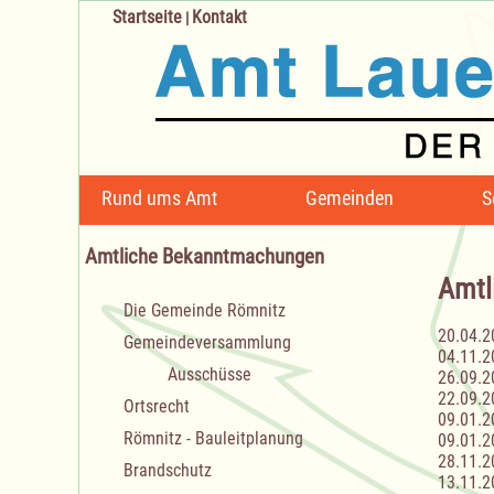
Startseite
Kontakt
|
Navigation
Rund ums Amt
Gemeinden
S
überspringen
Amtliche Bekanntmachungen
Amtl
Navigation
Die Gemeinde Römnitz
überspringen
20.04.2
Gemeindeversammlung
04.11.2
Ausschüsse
26.09.2
22.09.2
Ortsrecht
09.01.2
Römnitz - Bauleitplanung
09.01.2
28.11.2
Brandschutz
13.11.2