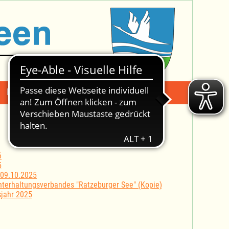
Mängelmeldung
Suche -
6
5
 09.10.2025
nterhaltungsverbandes "Ratzeburger See" (Kopie)
sjahr 2025