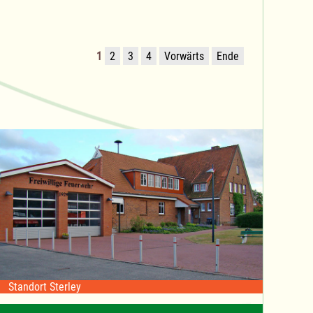
1
2
3
4
Vorwärts
Ende
Standort Sterley