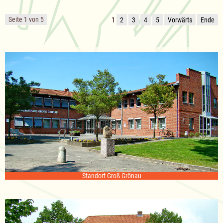
Seite 1 von 5
1
2
3
4
5
Vorwärts
Ende
Standort Groß Grönau