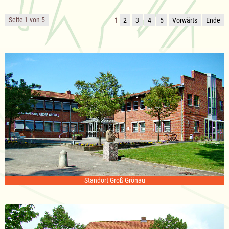
Seite 1 von 5
1
2
3
4
5
Vorwärts
Ende
Standort Groß Grönau