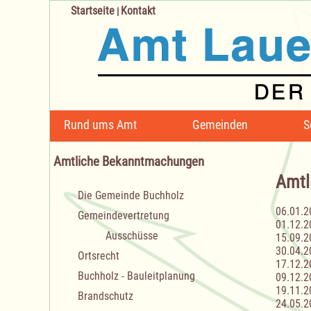
Startseite
Kontakt
|
Navigation
Rund ums Amt
Gemeinden
S
überspringen
Amtliche Bekanntmachungen
Amtl
Navigation
Die Gemeinde Buchholz
überspringen
06.01.2
Gemeindevertretung
01.12.2
Ausschüsse
15.09.2
30.04.2
Ortsrecht
17.12.2
Buchholz - Bauleitplanung
09.12.2
19.11.2
Brandschutz
24.05.2