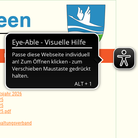
Mängelmeldung
Suche -
tsjahr 2026
25
25
25.pdf
haltungsverband