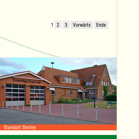
1
2
3
Vorwärts
Ende
Standort Sterley