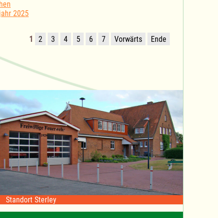
then
jahr 2025
1
2
3
4
5
6
7
Vorwärts
Ende
Standort Sterley