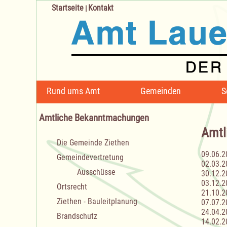
Startseite
Kontakt
|
Navigation
Rund ums Amt
Gemeinden
S
überspringen
Amtliche Bekanntmachungen
Amtl
Navigation
Die Gemeinde Ziethen
überspringen
09.06.2
Gemeindevertretung
02.03.2
Ausschüsse
30.12.2
03.12.2
Ortsrecht
21.10.2
Ziethen - Bauleitplanung
07.07.2
24.04.2
Brandschutz
14.02.2