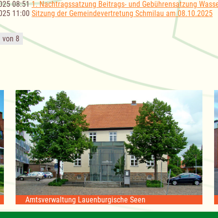
025 08:51
1. Nachtragssatzung Beitrags- und Gebührensatzung Wass
025 11:00
Sitzung der Gemeindevertretung Schmilau am 08.10.2025
1 von 8
Amtsverwaltung Lauenburgische Seen