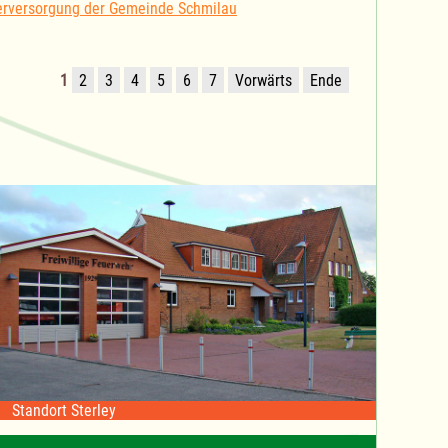
erversorgung der Gemeinde Schmilau
1
2
3
4
5
6
7
Vorwärts
Ende
Standort Sterley