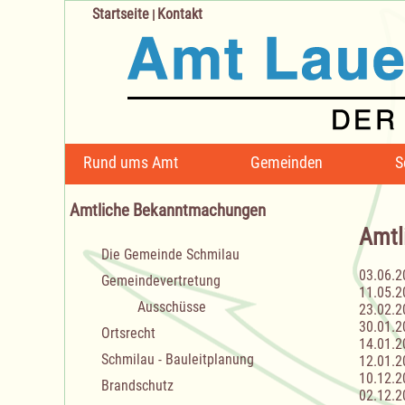
Startseite
Kontakt
|
Navigation
Rund ums Amt
Gemeinden
S
überspringen
Amtliche Bekanntmachungen
Amtl
Navigation
Die Gemeinde Schmilau
überspringen
03.06.2
Gemeindevertretung
11.05.2
Ausschüsse
23.02.2
30.01.2
Ortsrecht
14.01.2
Schmilau - Bauleitplanung
12.01.2
10.12.2
Brandschutz
02.12.2