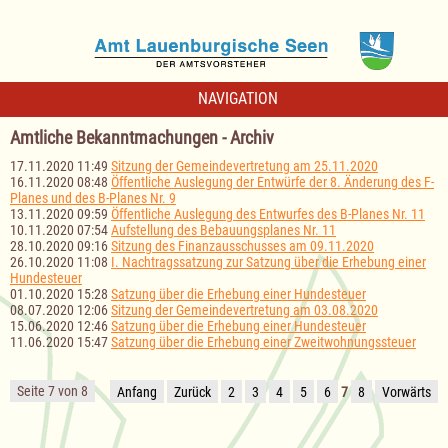
NAVIGATION
Amtliche Bekanntmachungen - Archiv
17.11.2020 11:49
Sitzung der Gemeindevertretung am 25.11.2020
16.11.2020 08:48
Öffentliche Auslegung der Entwürfe der 8. Änderung des F-
Planes und des B-Planes Nr. 9
13.11.2020 09:59
Öffentliche Auslegung des Entwurfes des B-Planes Nr. 11
10.11.2020 07:54
Aufstellung des Bebauungsplanes Nr. 11
28.10.2020 09:16
Sitzung des Finanzausschusses am 09.11.2020
26.10.2020 11:08
I. Nachtragssatzung zur Satzung über die Erhebung einer
Hundesteuer
01.10.2020 15:28
Satzung über die Erhebung einer Hundesteuer
08.07.2020 12:06
Sitzung der Gemeindevertretung am 03.08.2020
15.06.2020 12:46
Satzung über die Erhebung einer Hundesteuer
11.06.2020 15:47
Satzung über die Erhebung einer Zweitwohnungssteuer
Seite 7 von 8
Anfang
Zurück
2
3
4
5
6
7
8
Vorwärts