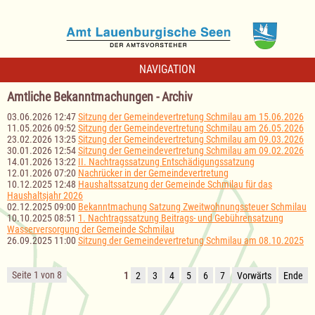
NAVIGATION
Amtliche Bekanntmachungen - Archiv
03.06.2026 12:47
Sitzung der Gemeindevertretung Schmilau am 15.06.2026
11.05.2026 09:52
Sitzung der Gemeindevertretung Schmilau am 26.05.2026
23.02.2026 13:25
Sitzung der Gemeindevertretung Schmilau am 09.03.2026
30.01.2026 12:54
Sitzung der Gemeindevertretung Schmilau am 09.02.2026
14.01.2026 13:22
II. Nachtragssatzung Entschädigungssatzung
12.01.2026 07:20
Nachrücker in der Gemeindevertretung
10.12.2025 12:48
Haushaltssatzung der Gemeinde Schmilau für das
Haushaltsjahr 2026
02.12.2025 09:00
Bekanntmachung Satzung Zweitwohnungssteuer Schmilau
10.10.2025 08:51
1. Nachtragssatzung Beitrags- und Gebührensatzung
Wasserversorgung der Gemeinde Schmilau
26.09.2025 11:00
Sitzung der Gemeindevertretung Schmilau am 08.10.2025
Seite 1 von 8
1
2
3
4
5
6
7
Vorwärts
Ende