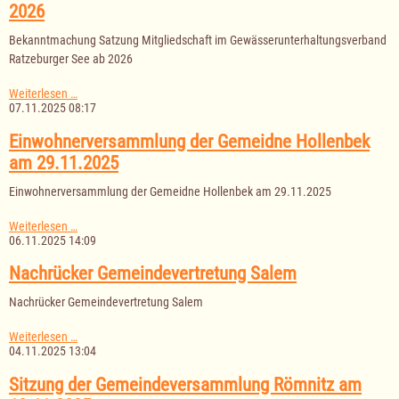
Salem
2026
Bekanntmachung Satzung Mitgliedschaft im Gewässerunterhaltungsverband
Ratzeburger See ab 2026
Bekanntmachung
Weiterlesen …
Satzung
07.11.2025 08:17
Mitgliedschaft
im
Einwohnerversammlung der Gemeidne Hollenbek
Gewässerunterhaltungsverband
am 29.11.2025
Ratzeburger
See
Einwohnerversammlung der Gemeidne Hollenbek am 29.11.2025
ab
2026
Einwohnerversammlung
Weiterlesen …
der
06.11.2025 14:09
Gemeidne
Hollenbek
Nachrücker Gemeindevertretung Salem
am
29.11.2025
Nachrücker Gemeindevertretung Salem
Nachrücker
Weiterlesen …
Gemeindevertretung
04.11.2025 13:04
Salem
Sitzung der Gemeindeversammlung Römnitz am