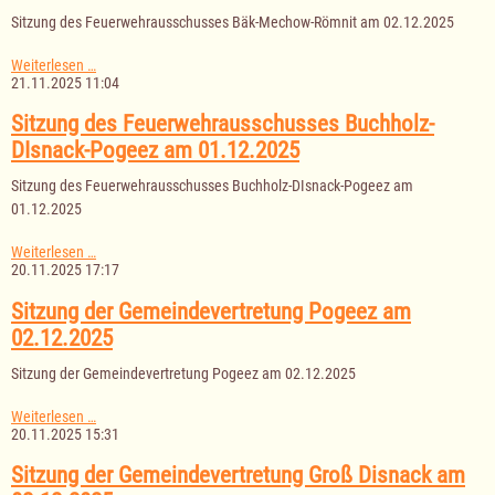
Seen
Sitzung des Feuerwehrausschusses Bäk-Mechow-Römnit am 02.12.2025
am
04.12.2025
Sitzung
Weiterlesen …
des
21.11.2025 11:04
Feuerwehrausschusses
Bäk-
Sitzung des Feuerwehrausschusses Buchholz-
Mechow-
DIsnack-Pogeez am 01.12.2025
Römnit
am
Sitzung des Feuerwehrausschusses Buchholz-DIsnack-Pogeez am
02.12.2025
01.12.2025
Sitzung
Weiterlesen …
des
20.11.2025 17:17
Feuerwehrausschusses
Buchholz-
Sitzung der Gemeindevertretung Pogeez am
DIsnack-
02.12.2025
Pogeez
am
Sitzung der Gemeindevertretung Pogeez am 02.12.2025
01.12.2025
Sitzung
Weiterlesen …
der
20.11.2025 15:31
Gemeindevertretung
Pogeez
Sitzung der Gemeindevertretung Groß Disnack am
am