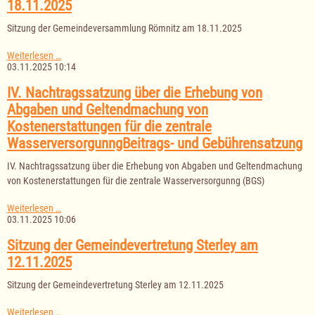
18.11.2025
Sitzung der Gemeindeversammlung Römnitz am 18.11.2025
Sitzung
Weiterlesen …
der
03.11.2025 10:14
Gemeindeversammlung
Römnitz
IV. Nachtragssatzung über die Erhebung von
am
Abgaben und Geltendmachung von
18.11.2025
Kostenerstattungen für die zentrale
WasserversorgunngBeitrags- und Gebührensatzung
IV. Nachtragssatzung über die Erhebung von Abgaben und Geltendmachung
von Kostenerstattungen für die zentrale Wasserversorgunng (BGS)
IV.
Weiterlesen …
Nachtragssatzung
03.11.2025 10:06
über
die
Sitzung der Gemeindevertretung Sterley am
Erhebung
12.11.2025
von
Abgaben
Sitzung der Gemeindevertretung Sterley am 12.11.2025
und
Geltendmachung
von
Sitzung
Weiterlesen …