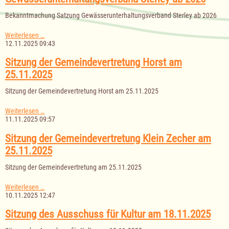
ab
Bekanntmachung Satzung Gewässerunterhaltungsverband Sterley ab 2026
2026
Bekanntmachung
Weiterlesen …
Satzung
12.11.2025 09:43
Gewässerunterhaltungsverband
Sterley
Sitzung der Gemeindevertretung Horst am
ab
25.11.2025
2026
Sitzung der Gemeindevertretung Horst am 25.11.2025
Sitzung
Weiterlesen …
der
11.11.2025 09:57
Gemeindevertretung
Horst
Sitzung der Gemeindevertretung Klein Zecher am
am
25.11.2025
25.11.2025
Sitzung der Gemeindevertretung am 25.11.2025
Sitzung
Weiterlesen …
der
10.11.2025 12:47
Gemeindevertretung
Klein
Sitzung des Ausschuss für Kultur am 18.11.2025
Zecher
am