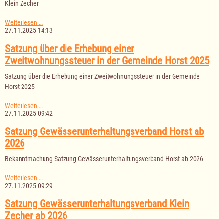
Klein Zecher
Satzung
Weiterlesen …
über
27.11.2025 14:13
die
Erhebung
Satzung über die Erhebung einer
einer
Zweitwohnungssteuer in der Gemeinde Horst 2025
Zweitwohnungssteuer
in
Satzung über die Erhebung einer Zweitwohnungssteuer in der Gemeinde
der
Gemeinde
Horst 2025
Klein
Zecher
Satzung
Weiterlesen …
2025
über
27.11.2025 09:42
die
Erhebung
Satzung Gewässerunterhaltungsverband Horst ab
einer
2026
Zweitwohnungssteuer
in
Bekanntmachung Satzung Gewässerunterhaltungsverband Horst ab 2026
der
Gemeinde
Horst
Satzung
Weiterlesen …
2025
Gewässerunterhaltungsverband
27.11.2025 09:29
Horst
ab
Satzung Gewässerunterhaltungsverband Klein
2026
Zecher ab 2026