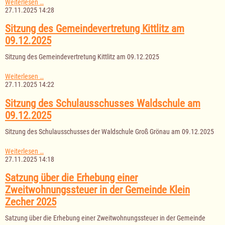
Sitzung
Weiterlesen …
der
27.11.2025 14:28
Gemeindevertretung
Salem
Sitzung des Gemeindevertretung Kittlitz am
am
09.12.2025
10.12.2025
Sitzung des Gemeindevertretung Kittlitz am 09.12.2025
Sitzung
Weiterlesen …
des
27.11.2025 14:22
Gemeindevertretung
Kittlitz
Sitzung des Schulausschusses Waldschule am
am
09.12.2025
09.12.2025
Sitzung des Schulausschusses der Waldschule Groß Grönau am 09.12.2025
Sitzung
Weiterlesen …
des
27.11.2025 14:18
Schulausschusses
Waldschule
Satzung über die Erhebung einer
am
Zweitwohnungssteuer in der Gemeinde Klein
09.12.2025
Zecher 2025
Satzung über die Erhebung einer Zweitwohnungssteuer in der Gemeinde