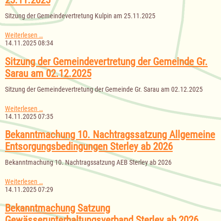
25.11.2025
25.11.2025
Sitzung der Gemeindevertretung Kulpin am 25.11.2025
Sitzung
Weiterlesen …
der
14.11.2025 08:34
Gemeindevertretung
Kulpin
Sitzung der Gemeindevertretung der Gemeinde Gr.
am
Sarau am 02.12.2025
25.11.2025
Sitzung der Gemeindevertretung der Gemeinde Gr. Sarau am 02.12.2025
Sitzung
Weiterlesen …
der
14.11.2025 07:35
Gemeindevertretung
der
Bekanntmachung 10. Nachtragssatzung Allgemeine
Gemeinde
Entsorgungsbedingungen Sterley ab 2026
Gr.
Sarau
Bekanntmachung 10. Nachtragssatzung AEB Sterley ab 2026
am
02.12.2025
Bekanntmachung
Weiterlesen …
10.
14.11.2025 07:29
Nachtragssatzung
Allgemeine
Bekanntmachung Satzung
Entsorgungsbedingungen
Gewässerunterhaltungsverband Sterley ab 2026
Sterley