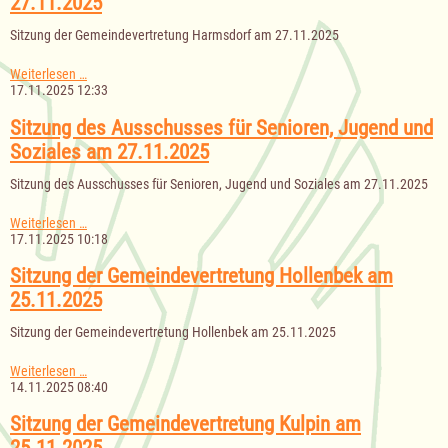
27.11.2025
Mustin
am
Sitzung der Gemeindevertretung Harmsdorf am 27.11.2025
28.11.2025
Sitzung
Weiterlesen …
der
17.11.2025 12:33
Gemeindevertretung
Harmsdorf
Sitzung des Ausschusses für Senioren, Jugend und
am
Soziales am 27.11.2025
27.11.2025
Sitzung des Ausschusses für Senioren, Jugend und Soziales am 27.11.2025
Sitzung
Weiterlesen …
des
17.11.2025 10:18
Ausschusses
für
Sitzung der Gemeindevertretung Hollenbek am
Senioren,
25.11.2025
Jugend
und
Sitzung der Gemeindevertretung Hollenbek am 25.11.2025
Soziales
am
27.11.2025
Sitzung
Weiterlesen …
der
14.11.2025 08:40
Gemeindevertretung
Hollenbek
Sitzung der Gemeindevertretung Kulpin am
am