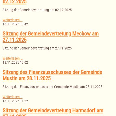
02.12.2025
02.12.2025
Sitzung der Gemeindevertretung am 02.12.2025
Sitzung
Weiterlesen …
der
18.11.2025 13:42
Gemeindevertretung
Groß
Sitzung der Gemeindevertretung Mechow am
Disnack
27.11.2025
am
02.12.2025
Sitzung der Gemeindevertretung am 27.11.2025
Sitzung
Weiterlesen …
der
18.11.2025 13:02
Gemeindevertretung
Mechow
Sitzung des Finanzausschusses der Gemeinde
am
Mustin am 28.11.2025
27.11.2025
Sitzung des Finanzausschusses der Gemeinde Mustin am 28.11.2025
Sitzung
Weiterlesen …
des
18.11.2025 11:22
Finanzausschusses
der
Sitzung der Gemeindevertretung Harmsdorf am
Gemeinde