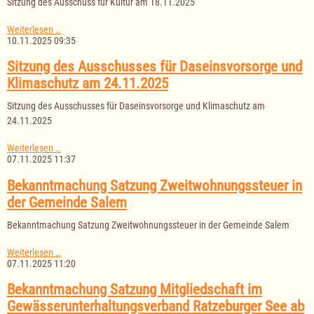
Sitzung des Ausschuss für Kultur am 18.11.2025
25.11.2025
Sitzung
Weiterlesen …
des
10.11.2025 09:35
Ausschuss
für
Sitzung des Ausschusses für Daseinsvorsorge und
Kultur
Klimaschutz am 24.11.2025
am
18.11.2025
Sitzung des Ausschusses für Daseinsvorsorge und Klimaschutz am
24.11.2025
Sitzung
Weiterlesen …
des
07.11.2025 11:37
Ausschusses
für
Bekanntmachung Satzung Zweitwohnungssteuer in
Daseinsvorsorge
der Gemeinde Salem
und
Klimaschutz
Bekanntmachung Satzung Zweitwohnungssteuer in der Gemeinde Salem
am
24.11.2025
Bekanntmachung
Weiterlesen …
Satzung
07.11.2025 11:20
Zweitwohnungssteuer
in
Bekanntmachung Satzung Mitgliedschaft im
der
Gewässerunterhaltungsverband Ratzeburger See ab
Gemeinde