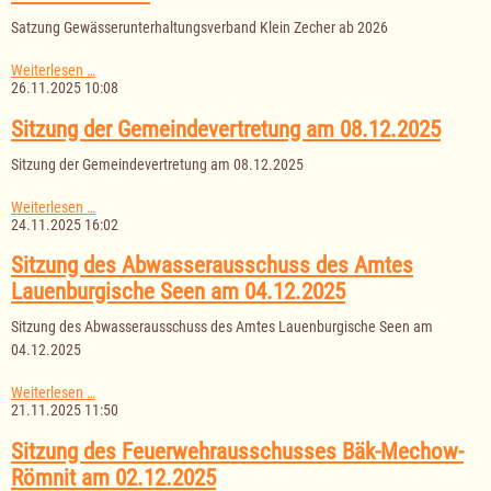
Satzung Gewässerunterhaltungsverband Klein Zecher ab 2026
Satzung
Weiterlesen …
Gewässerunterhaltungsverband
26.11.2025 10:08
Klein
Zecher
Sitzung der Gemeindevertretung am 08.12.2025
ab
2026
Sitzung der Gemeindevertretung am 08.12.2025
Sitzung
Weiterlesen …
der
24.11.2025 16:02
Gemeindevertretung
am
Sitzung des Abwasserausschuss des Amtes
08.12.2025
Lauenburgische Seen am 04.12.2025
Sitzung des Abwasserausschuss des Amtes Lauenburgische Seen am
04.12.2025
Sitzung
Weiterlesen …
des
21.11.2025 11:50
Abwasserausschuss
des
Sitzung des Feuerwehrausschusses Bäk-Mechow-
Amtes
Römnit am 02.12.2025
Lauenburgische