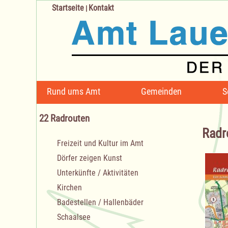
Startseite
Kontakt
|
Navigation
Rund ums Amt
Gemeinden
S
überspringen
22 Radrouten
Radr
Navigation
Freizeit und Kultur im Amt
überspringen
Dörfer zeigen Kunst
Unterkünfte / Aktivitäten
Kirchen
Badestellen / Hallenbäder
Schaalsee