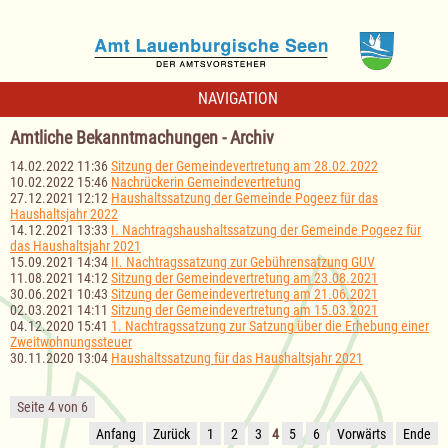
NAVIGATION
Amtliche Bekanntmachungen - Archiv
14.02.2022 11:36
Sitzung der Gemeindevertretung am 28.02.2022
10.02.2022 15:46
Nachrückerin Gemeindevertretung
27.12.2021 12:12
Haushaltssatzung der Gemeinde Pogeez für das
Haushaltsjahr 2022
14.12.2021 13:33
I. Nachtragshaushaltssatzung der Gemeinde Pogeez für
das Haushaltsjahr 2021
15.09.2021 14:34
II. Nachtragssatzung zur Gebührensatzung GUV
11.08.2021 14:12
Sitzung der Gemeindevertretung am 23.08.2021
30.06.2021 10:43
Sitzung der Gemeindevertretung am 21.06.2021
02.03.2021 14:11
Sitzung der Gemeindevertretung am 15.03.2021
04.12.2020 15:41
1. Nachtragssatzung zur Satzung über die Erhebung einer
Zweitwohnungssteuer
30.11.2020 13:04
Haushaltssatzung für das Haushaltsjahr 2021
Seite 4 von 6
Anfang
Zurück
1
2
3
4
5
6
Vorwärts
Ende