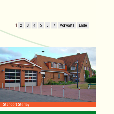
1
2
3
4
5
6
7
Vorwärts
Ende
Standort Sterley