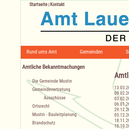
Startseite
Kontakt
|
Navigation
Rund ums Amt
Gemeinden
S
überspringen
Amtliche Bekanntmachungen
Amtl
Navigation
Die Gemeinde Mustin
überspringen
13.03.2
Gemeindevertretung
09.02.2
Ausschüsse
03.02.2
06.01.2
Ortsrecht
29.12.2
Mustin - Bauleitplanung
05.12.2
18.11.2
Brandschutz
10.10.2