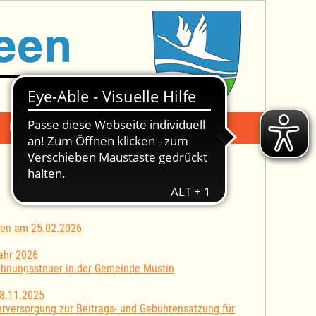
Mängelmeldung
Suche -
iten am 25.02.2026
ahr 2026
hnungssteuer in der Gemeinde Mustin
8.11.2025
rversorgung zur Beitrags- und Gebührensatzung für