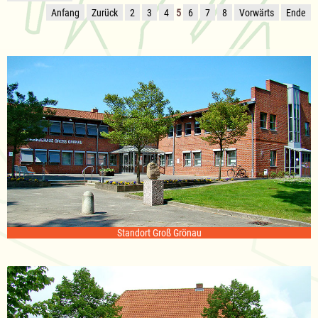
Anfang
Zurück
2
3
4
5
6
7
8
Vorwärts
Ende
Standort Groß Grönau