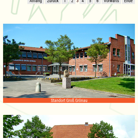
Anfang
Zurück
1
2
3
4
5
6
Vorwärts
Ende
Standort Groß Grönau