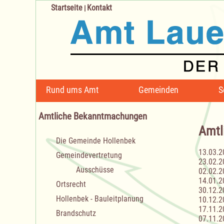
Startseite
Kontakt
|
Navigation
Rund ums Amt
Gemeinden
S
überspringen
Amtliche Bekanntmachungen
Amtl
Navigation
Die Gemeinde Hollenbek
überspringen
13.03.2
Gemeindevertretung
23.02.2
Ausschüsse
02.02.2
14.01.2
Ortsrecht
30.12.2
Hollenbek - Bauleitplanung
10.12.2
17.11.2
Brandschutz
07.11.2