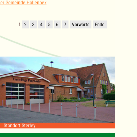
der Gemeinde Hollenbek
1
2
3
4
5
6
7
Vorwärts
Ende
Standort Sterley