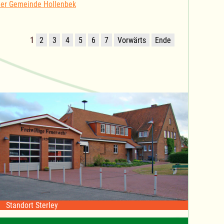
der Gemeinde Hollenbek
1
2
3
4
5
6
7
Vorwärts
Ende
Standort Sterley