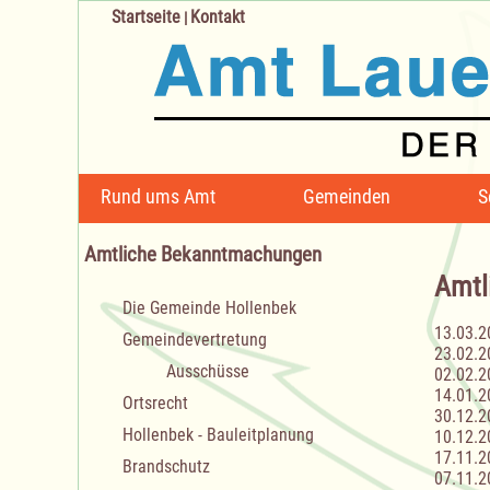
Startseite
Kontakt
|
Navigation
Rund ums Amt
Gemeinden
S
überspringen
Amtliche Bekanntmachungen
Amtl
Navigation
Die Gemeinde Hollenbek
überspringen
13.03.2
Gemeindevertretung
23.02.2
Ausschüsse
02.02.2
14.01.2
Ortsrecht
30.12.2
Hollenbek - Bauleitplanung
10.12.2
17.11.2
Brandschutz
07.11.2