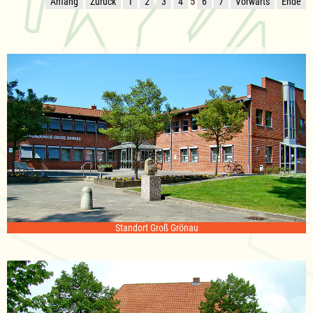
Anfang
Zurück
1
2
3
4
5
6
7
Vorwärts
Ende
Standort Groß Grönau