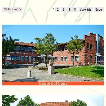
Seite 1 von 5
1
2
3
4
5
Vorwärts
Ende
Standort Groß Grönau