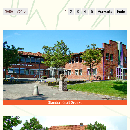
Seite 1 von 5
1
2
3
4
5
Vorwärts
Ende
Standort Groß Grönau