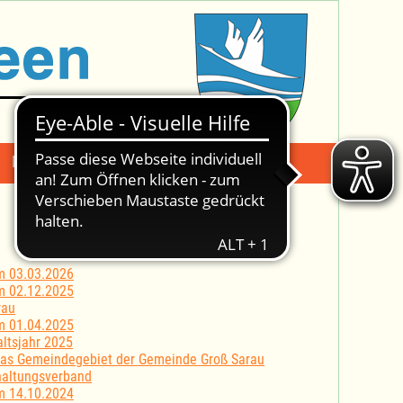
Mängelmeldung
Suche -
m 03.03.2026
m 02.12.2025
rau
m 01.04.2025
ltsjahr 2025
 das Gemeindegebiet der Gemeinde Groß Sarau
haltungsverband
m 14.10.2024