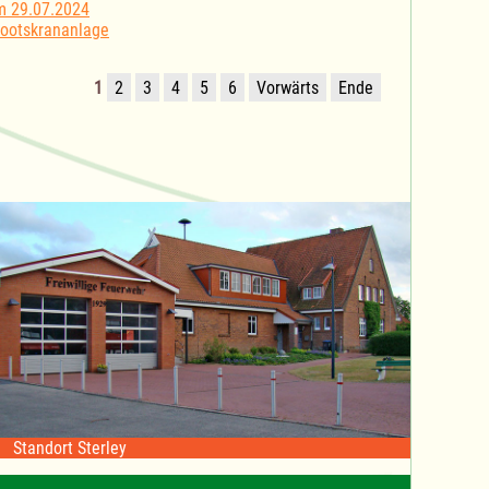
m 29.07.2024
Bootskrananlage
1
2
3
4
5
6
Vorwärts
Ende
Standort Sterley