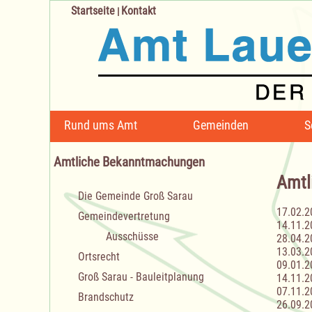
Startseite
Kontakt
|
Navigation
Rund ums Amt
Gemeinden
S
überspringen
Amtliche Bekanntmachungen
Amtl
Navigation
Die Gemeinde Groß Sarau
überspringen
17.02.2
Gemeindevertretung
14.11.2
Ausschüsse
28.04.2
13.03.2
Ortsrecht
09.01.2
Groß Sarau - Bauleitplanung
14.11.2
07.11.2
Brandschutz
26.09.2