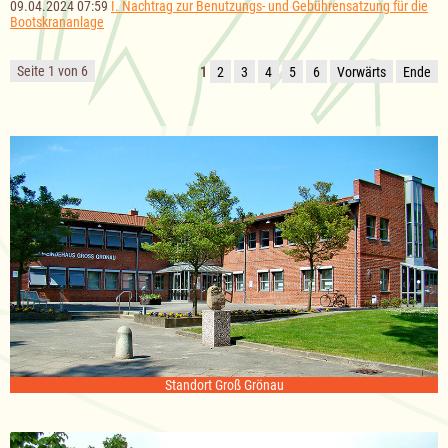
09.04.2024 07:59
I. Nachtrag zur Benutzungs- und Gebührensatzung für die
Bootskrananlage
Seite 1 von 6
1
2
3
4
5
6
Vorwärts
Ende
Standort Groß Grönau