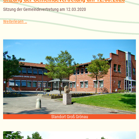
den
öffentlichen
Sitzung der Gemeindevertretung am 12.03.2020
Verkehr
Sitzung
Weiterlesen …
der
Gemeindevertretung
am
12.03.2020
Standort Groß Grönau