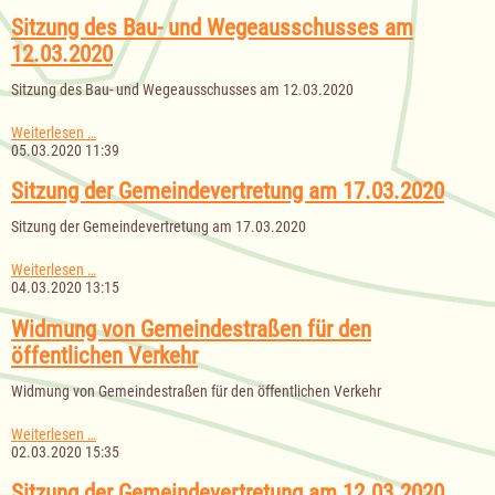
Abwasserausschusses
des
Sitzung des Bau- und Wegeausschusses am
Amtes
12.03.2020
Lauenburgische
Seen
Sitzung des Bau- und Wegeausschusses am 12.03.2020
am
18.03.2020
Sitzung
Weiterlesen …
des
05.03.2020 11:39
Bau-
und
Sitzung der Gemeindevertretung am 17.03.2020
Wegeausschusses
am
Sitzung der Gemeindevertretung am 17.03.2020
12.03.2020
Sitzung
Weiterlesen …
der
04.03.2020 13:15
Gemeindevertretung
am
Widmung von Gemeindestraßen für den
17.03.2020
öffentlichen Verkehr
Widmung von Gemeindestraßen für den öffentlichen Verkehr
Widmung
Weiterlesen …
von
02.03.2020 15:35
Gemeindestraßen
für
Sitzung der Gemeindevertretung am 12.03.2020