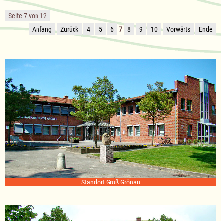
Gemeinde
Bäk
Seite 7 von 12
für
das
Anfang
Zurück
4
5
6
7
8
9
10
Vorwärts
Ende
Haushaltsjahr
2021
Standort Groß Grönau