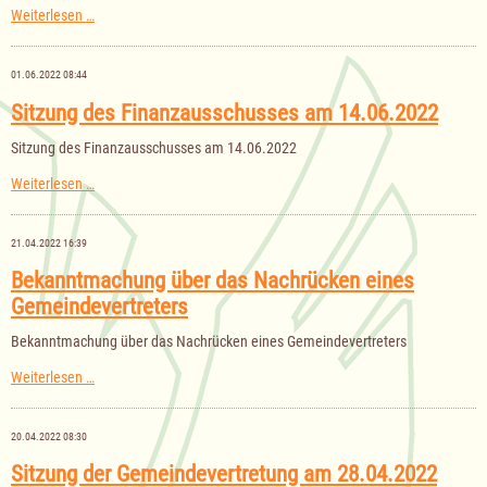
Sitzung
Weiterlesen …
der
Gemeindevertretung
am
01.06.2022 08:44
23.06.2022
Sitzung des Finanzausschusses am 14.06.2022
Sitzung des Finanzausschusses am 14.06.2022
Sitzung
Weiterlesen …
des
Finanzausschusses
am
21.04.2022 16:39
14.06.2022
Bekanntmachung über das Nachrücken eines
Gemeindevertreters
Bekanntmachung über das Nachrücken eines Gemeindevertreters
Bekanntmachung
Weiterlesen …
über
das
Nachrücken
20.04.2022 08:30
eines
Gemeindevertreters
Sitzung der Gemeindevertretung am 28.04.2022