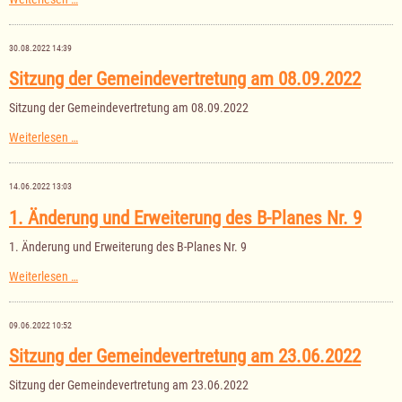
der
Gemeinde
Bäk
30.08.2022 14:39
für
das
Sitzung der Gemeindevertretung am 08.09.2022
Haushaltsjahr
2023
Sitzung der Gemeindevertretung am 08.09.2022
Sitzung
Weiterlesen …
der
Gemeindevertretung
am
14.06.2022 13:03
08.09.2022
1. Änderung und Erweiterung des B-Planes Nr. 9
1. Änderung und Erweiterung des B-Planes Nr. 9
1.
Weiterlesen …
Änderung
und
Erweiterung
09.06.2022 10:52
des
B-
Sitzung der Gemeindevertretung am 23.06.2022
Planes
Nr.
Sitzung der Gemeindevertretung am 23.06.2022
9