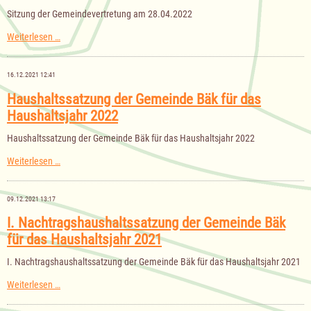
Sitzung der Gemeindevertretung am 28.04.2022
Sitzung
Weiterlesen …
der
Gemeindevertretung
am
16.12.2021 12:41
28.04.2022
Haushaltssatzung der Gemeinde Bäk für das
Haushaltsjahr 2022
Haushaltssatzung der Gemeinde Bäk für das Haushaltsjahr 2022
Haushaltssatzung
Weiterlesen …
der
Gemeinde
Bäk
09.12.2021 13:17
für
das
I. Nachtragshaushaltssatzung der Gemeinde Bäk
Haushaltsjahr
für das Haushaltsjahr 2021
2022
I. Nachtragshaushaltssatzung der Gemeinde Bäk für das Haushaltsjahr 2021
I.
Weiterlesen …
Nachtragshaushaltssatzung
der