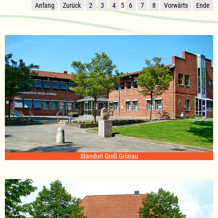
Anfang
Zurück
2
3
4
5
6
7
8
Vorwärts
Ende
Standort Groß Grönau