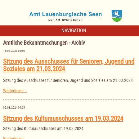
NAVIGATION
Amtliche Bekanntmachungen - Archiv
15.03.2024 08:50
Sitzung des Ausschusses für Senioren, Jugend und
Soziales am 21.03.2024
Sitzung des Ausschusses für Senioren, Jugend und Soziales am 21.03.2024
Sitzung
Weiterlesen …
des
Ausschusses
für
05.03.2024 09:05
Senioren,
Jugend
Sitzung des Kulturausschusses am 19.03.2024
und
Soziales
Sitzung des Kulturausschusses am 19.03.2024
am
21.03.2024
Sitzung
Weiterlesen …