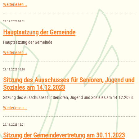
Sitzung
Weiterlesen …
des
Kulturausschusses
am
28.12.2023 08:41
30.01.2024
Hauptsatzung der Gemeinde
Hauptsatzung der Gemeinde
Hauptsatzung
Weiterlesen …
der
Gemeinde
21.12.2023 16:20
Sitzung des Ausschusses für Senioren, Jugend und
Soziales am 14.12.2023
Sitzung des Ausschusses für Senioren, Jugend und Soziales am 14.12.2023
Sitzung
Weiterlesen …
des
Ausschusses
für
29.11.2023 15:01
Senioren,
Jugend
Sitzung der Gemeindevertretung am 30.11.2023
und