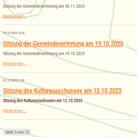
Soziales
Sitzung der Gemeindevertretung am 30.11.2023
am
14.12.2023
Sitzung
Weiterlesen …
der
Gemeindevertretung
am
10.10.2023 12:23
30.11.2023
Sitzung der Gemeindevertretung am 19.10.2023
Sitzung der Gemeindevertretung am 19.10.2023
Sitzung
Weiterlesen …
der
Gemeindevertretung
am
02.10.2023 11:09
19.10.2023
Sitzung des Kulturausschusses am 12.10.2023
Sitzung des Kulturausschusses am 12.10.2023
Sitzung
Weiterlesen …
des
Kulturausschusses
am
12.10.2023
Seite 5 von 12