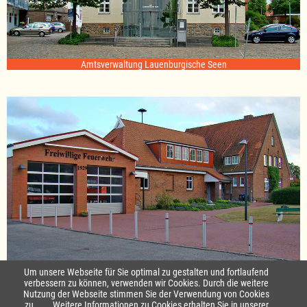
Amtsverwaltung Lauenburgische Seen
Standort Sterley
Um unsere Webseite für Sie optimal zu gestalten und fortlaufend
verbessern zu können, verwenden wir Cookies. Durch die weitere
Nutzung der Webseite stimmen Sie der Verwendung von Cookies
Startseite
|
Kontakt
zu.
Weitere Informationen zu Cookies erhalten Sie in unserer