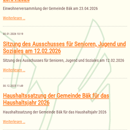
am
28.04.2026
Einwohnerversammlung der Gemeinde Bäk am 23.04.2026
Einwohnerversammlung
Weiterlesen …
der
Gemeinde
Bäk
30.01.2026 10:19
am
23.04.2026
Sitzung des Ausschusses für Senioren, Jugend und
Soziales am 12.02.2026
Sitzung des Ausschusses für Senioren, Jugend und Soziales am 12.02.2026
Sitzung
Weiterlesen …
des
Ausschusses
für
30.12.2025 11:49
Senioren,
Jugend
Haushaltssatzung der Gemeinde Bäk für das
und
Haushaltsjahr 2026
Soziales
am
12.02.2026
Haushaltssatzung der Gemeinde Bäk für das Haushaltsjahr 2026
Haushaltssatzung
Weiterlesen …
der