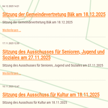
Gemeinde
Bäk
04.12.2025 14:21
für
das
Sitzung der Gemeindevertretung Bäk am 18.12.2025
Haushaltsjahr
2026
Sitzung der Gemeindevertretung Bäk am 18.12.2025
Sitzung
Weiterlesen …
der
Gemeindevertretung
Bäk
17.11.2025 12:33
am
18.12.2025
Sitzung des Ausschusses für Senioren, Jugend und
Soziales am 27.11.2025
Sitzung des Ausschusses für Senioren, Jugend und Soziales am 27.11.2025
Sitzung
Weiterlesen …
des
Ausschusses
für
10.11.2025 12:47
Senioren,
Jugend
Sitzung des Ausschuss für Kultur am 18.11.2025
und
Soziales
Sitzung des Ausschuss für Kultur am 18.11.2025
am
27.11.2025