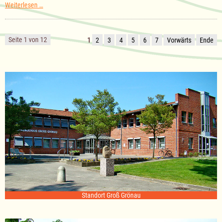
Sitzung
Weiterlesen …
des
Ausschuss
für
Kultur
Seite 1 von 12
1
2
3
4
5
6
7
Vorwärts
Ende
am
18.11.2025
Standort Groß Grönau