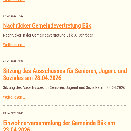
der
Gemeindevertretung
Bäk
07.05.2026 17:22
am
04.06.2026
Nachrücker Gemeindevertretung Bäk
Nachrücker in der Gemeindevertretung Bäk, A. Schröder
Nachrücker
Weiterlesen …
Gemeindevertretung
Bäk
21.04.2026 10:30
Sitzung des Ausschusses für Senioren, Jugend und
Soziales am 28.04.2026
Sitzung des Ausschusses für Senioren, Jugend und Soziales am 28.04.2026
Sitzung
Weiterlesen …
des
Ausschusses
für
09.04.2026 13:49
Senioren,
Jugend
Einwohnerversammlung der Gemeinde Bäk am
und
23.04.2026
Soziales