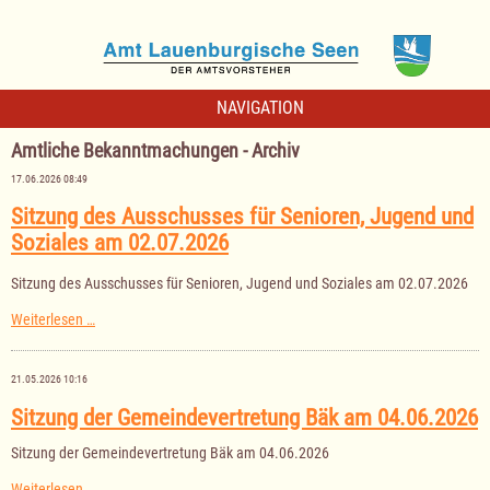
NAVIGATION
Amtliche Bekanntmachungen - Archiv
17.06.2026 08:49
Sitzung des Ausschusses für Senioren, Jugend und
Soziales am 02.07.2026
Sitzung des Ausschusses für Senioren, Jugend und Soziales am 02.07.2026
Sitzung
Weiterlesen …
des
Ausschusses
für
21.05.2026 10:16
Senioren,
Jugend
Sitzung der Gemeindevertretung Bäk am 04.06.2026
und
Soziales
Sitzung der Gemeindevertretung Bäk am 04.06.2026
am
02.07.2026
Sitzung
Weiterlesen …