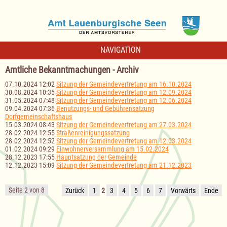
NAVIGATION
Amtliche Bekanntmachungen - Archiv
07.10.2024 12:02
Sitzung der Gemeindevertretung am 16.10.2024
30.08.2024 10:35
Sitzung der Gemeindevertretung am 12.09.2024
31.05.2024 07:48
Sitzung der Gemeindevertretung am 12.06.2024
09.04.2024 07:36
Benutzungs- und Gebührensatzung
Dorfgemeinschaftshaus
15.03.2024 08:43
Sitzung der Gemeindevertretung am 27.03.2024
28.02.2024 12:55
Straßenreinigungssatzung
28.02.2024 12:52
Sitzung der Gemeindevertretung am 12.03.2024
01.02.2024 09:29
Einwohnerversammlung am 15.02.2024
28.12.2023 17:55
Hauptsatzung der Gemeinde
12.12.2023 15:09
Sitzung der Gemeindevertretung am 21.12.2023
Seite 2 von 8
Zurück
1
2
3
4
5
6
7
Vorwärts
Ende