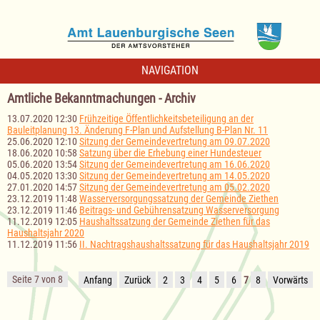
NAVIGATION
Amtliche Bekanntmachungen - Archiv
13.07.2020 12:30
Frühzeitige Öffentlichkeitsbeteiligung an der
Bauleitplanung 13. Änderung F-Plan und Aufstellung B-Plan Nr. 11
25.06.2020 12:10
Sitzung der Gemeindevertretung am 09.07.2020
18.06.2020 10:58
Satzung über die Erhebung einer Hundesteuer
05.06.2020 13:54
Sitzung der Gemeindevertretung am 16.06.2020
04.05.2020 13:30
Sitzung der Gemeindevertretung am 14.05.2020
27.01.2020 14:57
Sitzung der Gemeindevertretung am 05.02.2020
23.12.2019 11:48
Wasserversorgungssatzung der Gemeinde Ziethen
23.12.2019 11:46
Beitrags- und Gebührensatzung Wasserversorgung
11.12.2019 12:05
Haushaltssatzung der Gemeinde Ziethen für das
Haushaltsjahr 2020
11.12.2019 11:56
II. Nachtragshaushaltssatzung für das Haushaltsjahr 2019
Seite 7 von 8
Anfang
Zurück
2
3
4
5
6
7
8
Vorwärts