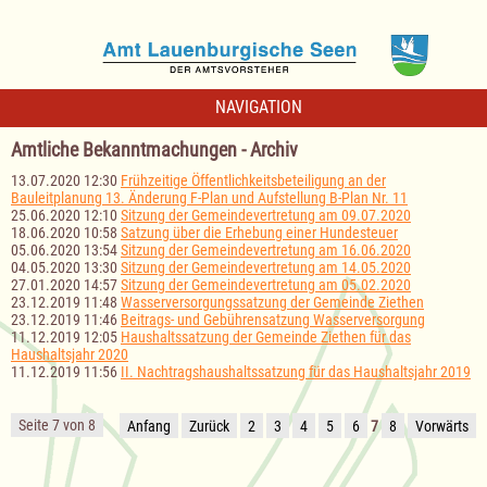
NAVIGATION
Amtliche Bekanntmachungen - Archiv
13.07.2020 12:30
Frühzeitige Öffentlichkeitsbeteiligung an der
Bauleitplanung 13. Änderung F-Plan und Aufstellung B-Plan Nr. 11
25.06.2020 12:10
Sitzung der Gemeindevertretung am 09.07.2020
18.06.2020 10:58
Satzung über die Erhebung einer Hundesteuer
05.06.2020 13:54
Sitzung der Gemeindevertretung am 16.06.2020
04.05.2020 13:30
Sitzung der Gemeindevertretung am 14.05.2020
27.01.2020 14:57
Sitzung der Gemeindevertretung am 05.02.2020
23.12.2019 11:48
Wasserversorgungssatzung der Gemeinde Ziethen
23.12.2019 11:46
Beitrags- und Gebührensatzung Wasserversorgung
11.12.2019 12:05
Haushaltssatzung der Gemeinde Ziethen für das
Haushaltsjahr 2020
11.12.2019 11:56
II. Nachtragshaushaltssatzung für das Haushaltsjahr 2019
Seite 7 von 8
Anfang
Zurück
2
3
4
5
6
7
8
Vorwärts