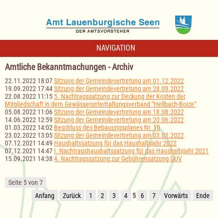
NAVIGATION
Amtliche Bekanntmachungen - Archiv
22.11.2022 18:07
Sitzung der Gemeindevertretung am 01.12.2022
19.09.2022 17:44
Sitzung der Gemeindevertretung am 28.09.2022
22.08.2022 11:15
5. Nachtragssatzung zur Deckung der Kosten der
Mitgliedschaft in dem Gewässerunterhaltungsverband "Hellbach-Boize"
05.08.2022 11:06
Sitzung der Gemeindevertretung am 18.08.2022
14.06.2022 12:59
Sitzung der Gemeindevertretung am 20.06.2022
01.03.2022 14:02
Beschluss des Bebauungsplanes Nr. 10
23.02.2022 13:05
Sitzung der Gemeindevertretung am 03.03.2022
07.12.2021 14:49
Haushaltssatzung für das Haushaltsjahr 2022
07.12.2021 14:47
I. Nachtragshaushaltssatzung für das Haushaltsjahr 2021
15.09.2021 14:38
4. Nachtragssatzung zur Gebührensatzung GUV
Seite 5 von 7
Anfang
Zurück
1
2
3
4
5
6
7
Vorwärts
Ende