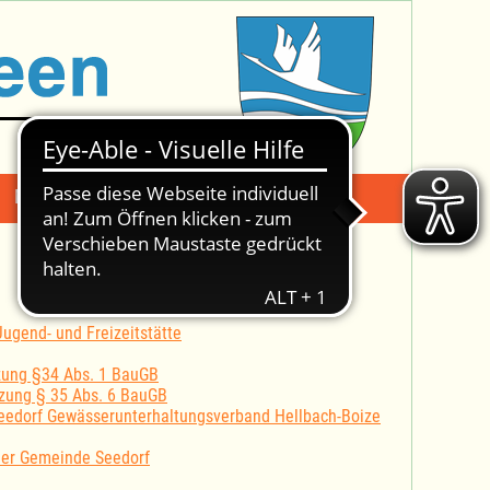
Mängelmeldung
Suche -
ugend- und Freizeitstätte
zung §34 Abs. 1 BauGB
zung § 35 Abs. 6 BauGB
eedorf Gewässerunterhaltungsverband Hellbach-Boize
der Gemeinde Seedorf