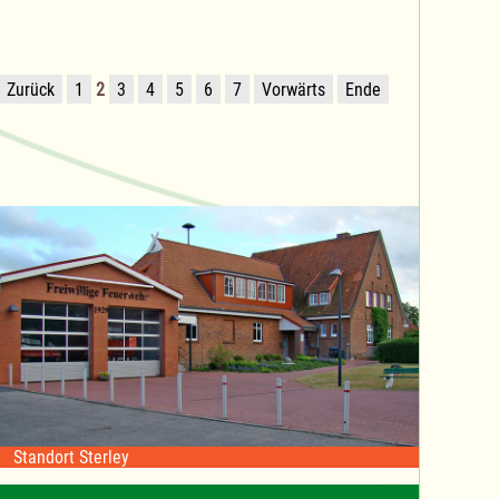
Zurück
1
2
3
4
5
6
7
Vorwärts
Ende
Standort Sterley