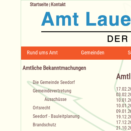
Startseite
Kontakt
|
Navigation
Rund ums Amt
Gemeinden
S
überspringen
Amtliche Bekanntmachungen
Amtl
Navigation
Die Gemeinde Seedorf
überspringen
17.02.2
Gemeindevertretung
03.02.2
Ausschüsse
10.01.2
10.01.2
Ortsrecht
09.01.2
Seedorf - Bauleitplanung
19.12.2
17.12.2
Brandschutz
21.10.2