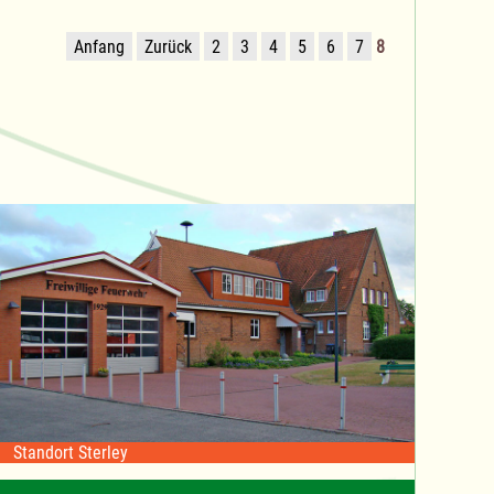
Anfang
Zurück
2
3
4
5
6
7
8
Standort Sterley