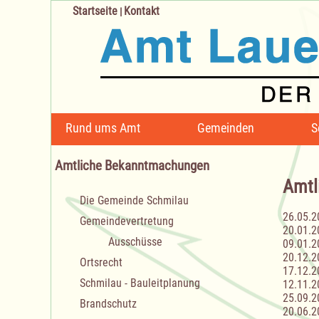
Startseite
Kontakt
|
Navigation
Rund ums Amt
Gemeinden
S
überspringen
Amtliche Bekanntmachungen
Amtl
Navigation
Die Gemeinde Schmilau
überspringen
26.05.2
Gemeindevertretung
20.01.2
Ausschüsse
09.01.2
20.12.2
Ortsrecht
17.12.2
Schmilau - Bauleitplanung
12.11.2
25.09.2
Brandschutz
20.06.2