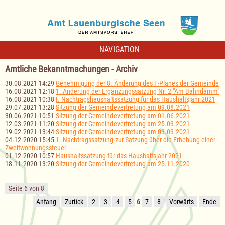
NAVIGATION
Amtliche Bekanntmachungen - Archiv
30.08.2021 14:29
Genehmigung der 8. Änderung des F-Planes der Gemeinde
16.08.2021 12:18
1. Änderung der Ergänzungssatzung Nr. 2 "Am Bahndamm"
16.08.2021 10:38
I. Nachtragshaushaltssatzung für das Haushaltsjahr 2021
29.07.2021 13:28
Sitzung der Gemeindevertretung am 09.08.2021
30.06.2021 10:51
Sitzung der Gemeindevertretung am 01.06.2021
12.03.2021 11:20
Sitzung der Gemeindevertretung am 25.03.2021
19.02.2021 13:44
Sitzung der Gemeindevertretung am 03.03.2021
04.12.2020 15:45
1. Nachtragssatzung zur Satzung über die Erhebung einer
Zweitwohnungssteuer
01.12.2020 10:57
Haushaltssatzung für das Haushaltsjahr 2021
18.11.2020 13:20
Sitzung der Gemeindevertretung am 25.11.2020
Seite 6 von 8
Anfang
Zurück
2
3
4
5
6
7
8
Vorwärts
Ende