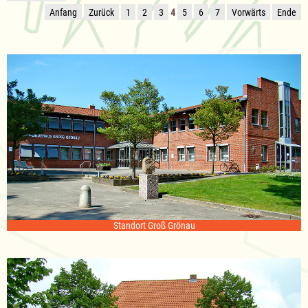
Anfang
Zurück
1
2
3
4
5
6
7
Vorwärts
Ende
Standort Groß Grönau