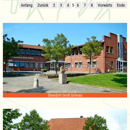
Anfang
Zurück
2
3
4
5
6
7
8
Vorwärts
Ende
Standort Groß Grönau