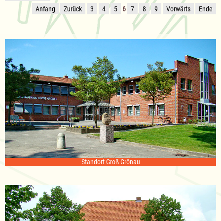
Anfang
Zurück
3
4
5
6
7
8
9
Vorwärts
Ende
Standort Groß Grönau