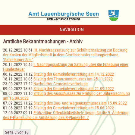
NAVIGATION
Amtliche Bekanntmachungen - Archiv
20.12.2022 10:51
III. Nachtragssatzung zur Gebührensatzung zur Deckung
der Kosten der Mitgliedschaft in dem Gewässerunterhaltungsverband
"Ratzeburger See"
20.12.2022 10:46
I. Nachtragssatzung zur Satzung über die Erhebung einer
Hundesteuer
06.12.2022 11:12
Sitzung der Gemeindevertretung am 14.12.2022
18.11.2022 10:06
Sitzung des Finanzausschusses am 25.11.2022
23.09.2022 17:22
Nachrücker Gemeindevertretung
09.09.2022 13:36
Sitzung der Gemeindevertretung am 21.09.2022
08.09.2022 11:10
Sitzung des Ausschusses zur Prüfung der Jahresrechnung
am 15.09.2022
07.09.2022 11:22
Sitzung des Bau- und Wegeausschusses am 15.09.2022
01.06.2022 13:19
Sitzung der Gemeindevertretung am 15.06.2022
12.05.2022 09:11
Frühzeitige Öffentlichkeitsbeteiligung für die 9. Änderung
des F-Planes und die Aufstellung des B-Planes Nr. 7
Seite 6 von 10