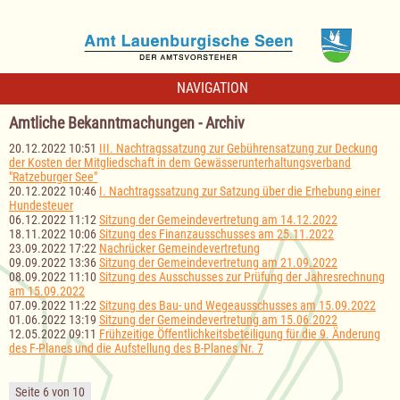
NAVIGATION
Amtliche Bekanntmachungen - Archiv
20.12.2022 10:51
III. Nachtragssatzung zur Gebührensatzung zur Deckung
der Kosten der Mitgliedschaft in dem Gewässerunterhaltungsverband
"Ratzeburger See"
20.12.2022 10:46
I. Nachtragssatzung zur Satzung über die Erhebung einer
Hundesteuer
06.12.2022 11:12
Sitzung der Gemeindevertretung am 14.12.2022
18.11.2022 10:06
Sitzung des Finanzausschusses am 25.11.2022
23.09.2022 17:22
Nachrücker Gemeindevertretung
09.09.2022 13:36
Sitzung der Gemeindevertretung am 21.09.2022
08.09.2022 11:10
Sitzung des Ausschusses zur Prüfung der Jahresrechnung
am 15.09.2022
07.09.2022 11:22
Sitzung des Bau- und Wegeausschusses am 15.09.2022
01.06.2022 13:19
Sitzung der Gemeindevertretung am 15.06.2022
12.05.2022 09:11
Frühzeitige Öffentlichkeitsbeteiligung für die 9. Änderung
des F-Planes und die Aufstellung des B-Planes Nr. 7
Seite 6 von 10