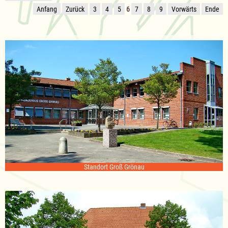
Anfang
Zurück
3
4
5
6
7
8
9
Vorwärts
Ende
Standort Groß Grönau